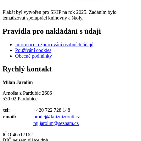
Plakát byl vytvořen pro SKIP na rok 2025. Zadáním bylo
tematizovat spolupráci knihovny a školy.
Pravidla pro nakládání s údaji
Informace o zpracování osobních údajů
Používání cookies
Obecné podmínky
Rychlý kontakt
Milan Jarolím
Arnošta z Pardubic 2606
530 02 Pardubice
tel:
+420 722 728 148
email:
prodej@kniznizrouti.cz
mj.jarolim@seznam.cz
IČO:46517162
DIČ:nejsem plátce dph