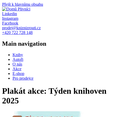
Přejít k hlavnímu obsahu
Plivníci
Linkedin
Instagram
Facebook
prodej@kniznizrouti.cz
+420 722 728 148
Main navigation
Knihy
Autoři
O nás
Akce
E-shop
Pro prodejce
Plakát akce: Týden knihoven
2025