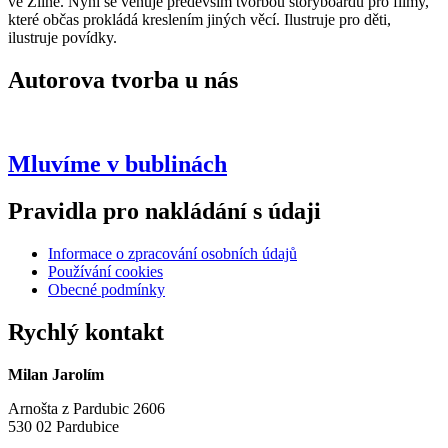
ve Zlíně. Nyní se věnuje především tvorbou storyboardů pro filmy,
které občas prokládá kreslením jiných věcí. Ilustruje pro děti,
ilustruje povídky.
Autorova tvorba u nás
Mluvíme v bublinách
Pravidla pro nakládání s údaji
Informace o zpracování osobních údajů
Používání cookies
Obecné podmínky
Rychlý kontakt
Milan Jarolím
Arnošta z Pardubic 2606
530 02 Pardubice