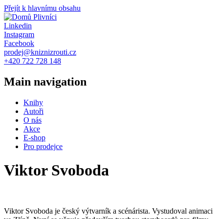
Přejít k hlavnímu obsahu
Plivníci
Linkedin
Instagram
Facebook
prodej@kniznizrouti.cz
+420 722 728 148
Main navigation
Knihy
Autoři
O nás
Akce
E-shop
Pro prodejce
Viktor Svoboda
Viktor Svoboda je český výtvarník a scénárista. Vystudoval animaci